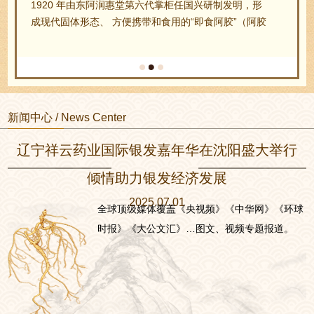
1920 年由东阿润惠堂第六代掌柜任国兴研制发明，形
成现代固体形态、 方便携带和食用的“即食阿胶”（阿胶
糕）。任国兴随之首创凝胶 成糕法，将黑芝麻、核桃
仁、桂圆肉、绍酒、冰糖等… …
新闻中心 / News Center
辽宁祥云药业国际银发嘉年华在沈阳盛大举行
倾情助力银发经济发展
2025.07.01
全球顶级媒体覆盖《央视频》《中华网》《环球
时报》《大公文汇》…图文、视频专题报道。