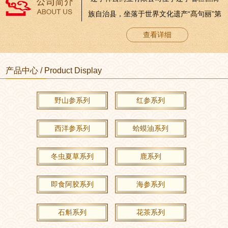
族自治县，坐落于世界文化遗产“髙句丽”第
一代王城“纥升骨城”发祥地五女山脚下。这
查看详细
里山清水秀，人杰地灵，土地肥沃，植物
生长茂盛。优良的气候和地理条件孕育
产品中心 / Product Display
着“高丽朱蒙”品牌人参系列产品的崛起。公
司成立于2004年6月，注册资本金2090万
野山参系列
红参系列
元。2006年8月通过国家食品药品监督管理
局GMP认证，是辽宁省首家通过GMP认...
西洋参系列
蛤蟆油系列
冬虫夏草系列
鹿系列
即食阿胶系列
海参系列
石斛系列
花茶系列