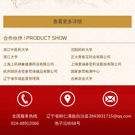
查看更多详细
合作伙伴 / PRODUCT SHOW
浙江中医药大学
沈阳药科大学
浙江大学
正大青春宝药业有限公司
上海上药神象健康药业有限公司
上海童涵春堂药业股份有限公司
杭州胡庆余堂参茸保健品有限公司
国家参茸检测中心
辽宁省市场监督管理局
吉林农业大学
全国服务热线
辽宁省桓仁满族自治县
2843831715@qq.com
024-48912066
泡子沿街68号