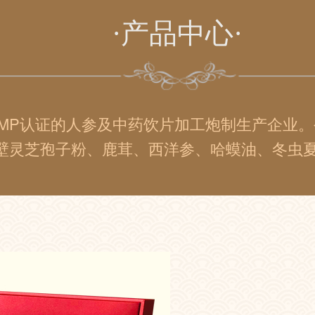
·产品中心·
MP认证的人参及中药饮片加工炮制生产企业。
灵芝孢子粉、鹿茸、西洋参、哈蟆油、冬虫夏草