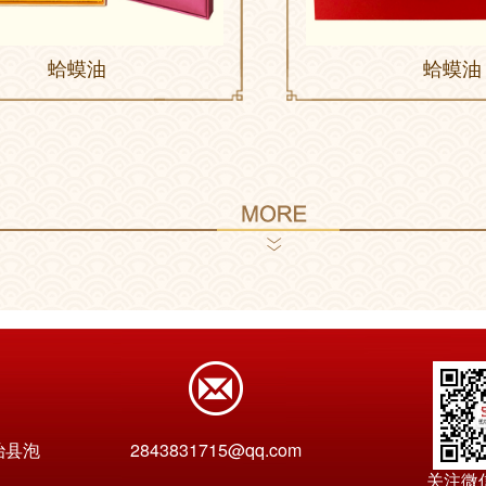
蛤蟆油
蛤蟆油
治县泡
2843831715@qq.com
关注微