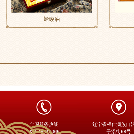
蛤蟆油
全国服务热线
辽宁省桓仁满族自
024-48912066
子沿街68号