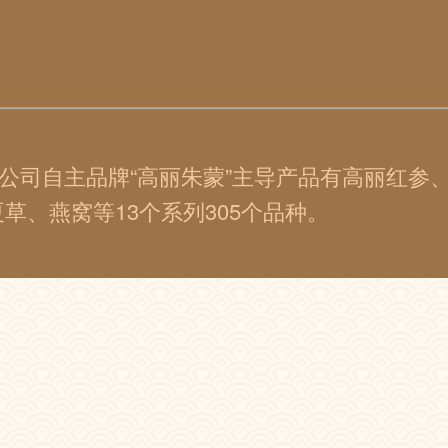
公司自主品牌“高丽朱蒙”主导产品有高丽红参
、燕窝等13个系列305个品种。